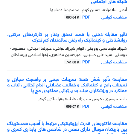
شبکه های اجتماعی
آیدین سلامزاده، حسین کریم، محمدرضا عصاریها
مشاهده گواهی
PDF
693.64 K
تاثیر مقابله ذهنی با قصد تحقق رفتار بر کارکردهای حرکتی،
روانشناختی و کینماتیک راه رفتن سالمندان کم تحرک
شهزاد طهماسبی بروجنی، الهام شیرزاد عراقی، علیرضا امینائی، معصومه
دوستی، سید علی حسینی، امیرحسین مظاهری، زهرا اسلامی پیرسلطان
مشاهده گواهی
PDF
741.08 K
مقایسه تأثیر شش هفته تمرینات مبتنی بر واقعیت مجازی و
تمرینات رایج بر کینماتیک و فعالیت عضلانی اندام تحتانی، ثبات و
عملکرد در ورزشکاران مبتلا به بی‌ثباتی عملکردی مچ پا
حامد موسوی، هومن مینونژاد، فاطمه زهرا ملکی گوهر
مشاهده گواهی
PDF
699.07 K
مقایسه فاکتورهای قدرت ایزوکینتیکی مرتبط با آسیب همسترینگ
بین بازیکنان فوتبال دارای نقص در شاخص های پایداری کمری و