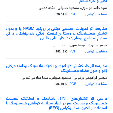
لگنی و افراد سالم
سید حامد موسوی، مسعود صبیانی، مائده قدمی
مشاهده گواهی
PDF
694.14 K
مقایسه اثر تمرینات اصلاحی مبتنی بر رویکرد NASM با و بدون
کشش همسترینگ بر راستا و کیفیت زندگی دندانپزشکان دارای
سندرم متقاطع فوقانی: یک کارآزمایی بالینی
هومن مینونژاد، پریسا شهرزاد، رضا رجبی
مشاهده گواهی
PDF
753.13 K
مقایسه اثر حاد کشش داینامیک و تکنیک فلاسینگ بردامنه حرکتی
زانو و طول عضله همسترینگ
مجتبی ابراهیمی ورکیانی، مسعود صبیانی، سما صادقی کجانی
مشاهده گواهی
PDF
700.91 K
بررسی اثر کشش‌های PNF، داینامیک و استاتیک عضلات
همسترینگ بر فعالیت مغز در افراد مبتلا به کوتاهی همسترینگ با
استفاده از الکتروانسفالوگرافی (EEG)