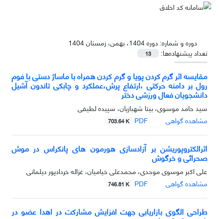
دوره و شماره:
دوره 1404، بهمن، زمستان 1404
تعداد پیشنهاده‌ها:
13
مقایسه اثر گرم کردن پویا و گرم کردن همراه با ماساژ دستی با فوم
رول بر دامنه حرکتی ،ارتفاع پرش،عملکرد و چابکی تاندون آشیل
دانشجویان فعال ورزشی دختر
سید حامد موسوی، بیتا شهبازیان، سپیده لطیفی
مشاهده گواهی
PDF
703.64 K
اثرالکتروپوریشن بر آزادسازی هورمون های پانکراس در موش
صحرائی و خرگوش
علی اکبر موسوی موحدی، محمدعلی خیامیان، غزاله خردادپور دیلمانی
مشاهده گواهی
PDF
746.81 K
طراحی الگوی بازاریابی جهت افزایش مشارکت در اهدا عضو در