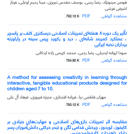
هومن مینونژاد، رضا رجبی، یوسف مقدس تبریزی، مینا رحیم اوغلی، فرناز
اشرفی فرشی
مشاهده گواهی
PDF
752.12 K
تأثیر یک دوره ۸ هفته‌ای تمرینات اصلاحی دیسکنزی کتف بر پاسچر
، عملکرد کمربند شانه‌ای ، درد و رکورد پرس سینه در پاراوزنه
‌برداران نخبه ایرانی
سودا اروانه اردبیلی، رضا رجبی، محمد کریمی زاده اردکانی
مشاهده گواهی
PDF
754.92 K
A method for assessing creativity in learning through
interactive, tangible educational products designed for
children aged 7 to 10.
مهران فاطمی نیا، فرزانه افتخاری، منیژه فیروزی، فرهاد آل علی
مشاهده گواهی
PDF
750.12 K
مقایسه اثر تمرینات بازی‌های اصلاحی و مهارت‌های بنیادی بر
کایفوز، لوردوز، چرخش قدامی لگن و تبحر حرکتی دانش‌آموزان پسر
دارای ناهنجاری کایفولوردوزیس.