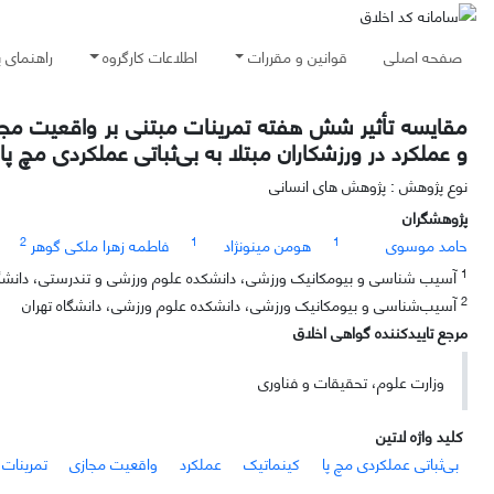
صفحه اصلی
قوانین و مقررات
اطلاعات کارگروه
راهنمای 
مقایسه تأثیر شش هفته تمرینات مبتنی بر واقعیت مجازی
و عملکرد در ورزشکاران مبتلا به بی‌ثباتی عملکردی مچ پا
نوع پژوهش : پژوهش های انسانی
پژوهشگران
2
1
1
حامد موسوی
هومن مینونژاد
فاطمه زهرا ملکی گوهر
1
آسیب شناسی و بیومکانیک ورزشی، دانشکده علوم ورزشی و تندرستی، دانشگا
2
آسیب‌شناسی و بیومکانیک ورزشی، دانشکده علوم ورزشی، دانشگاه تهران
مرجع تاییدکننده گواهی اخلاق
وزارت علوم، تحقیقات و فناوری
کلید واژه لاتین
بی‌ثباتی عملکردی مچ پا
کینماتیک
عملکرد
واقعیت مجازی
تمرینات 