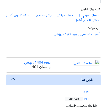
کلید واژه لاتین
ماساژ با فوم رول
دامنه حرکتی
پرش عمودی
عملکردتاندون آشیل
چابکی تاندون آشیل
موضوعات
آسیب شناسی و بیومکانیک ورزشی
دوره 1404، بهمن
زمستان 1404
فایل ها
XML
PDF
703.64 K
فایل‌های تکمیلی/اضافی