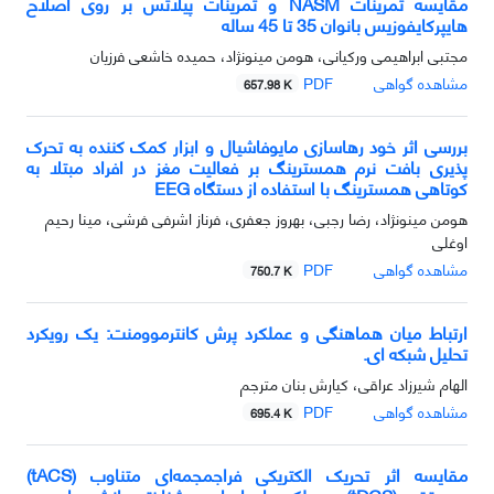
مقایسه تمرینات NASM و تمرینات پیلاتس بر روی اصلاح
هایپرکایفوزیس بانوان 35 تا 45 ساله
مجتبی ابراهیمی ورکیانی، هومن مینونژاد، حمیده خاشعی فرزیان
مشاهده گواهی
PDF
657.98 K
بررسی اثر خود رهاسازی مایوفاشیال و ابزار کمک کننده به تحرک
پذیری بافت نرم همسترینگ بر فعالیت مغز در افراد مبتلا به
کوتاهی همسترینگ با استفاده از دستگاه EEG
هومن مینونژاد، رضا رجبی، بهروز جعفری، فرناز اشرفی فرشی، مینا رحیم
اوغلی
مشاهده گواهی
PDF
750.7 K
ارتباط میان هماهنگی و عملکرد پرش کانترموومنت: یک رویکرد
تحلیل شبکه‌ ای.
الهام شیرزاد عراقی، کیارش بنان مترجم
مشاهده گواهی
PDF
695.4 K
مقایسه اثر تحریک الکتریکی فراجمجمه‌ای متناوب (tACS)