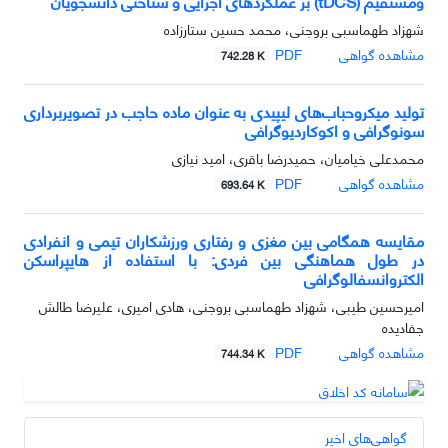
ومستقیم (tDCS) بر عملکردهای اجرایی و شناختی دانشجویان
شهزاد طهماسبی بروجنی، محمد حسین ستارزاده
مشاهده گواهی
PDF
742.28 K
تولید میکروحباب‌های لیپیدی به عنوان ماده حاجب در تصویربرداری
سونوگرافی و اکوکاردیوگرافی
محمدعلی خیامیان، حمیدرضا باقری، امید نیازی
مشاهده گواهی
PDF
693.64 K
مقایسه همگامی بین مغزی و رفتاری ورزشکاران تیمی و انفرادی
در طول هماهنگی بین فردی: با استفاده از هایپراسکن
الکتروانسفالوگرافی
امیرحسین طیبی، شهزاد طهماسبی بروجنی، هادی امیری، علیرضا طالش
جفادیده
مشاهده گواهی
PDF
744.34 K
گواهی‌های اخیر