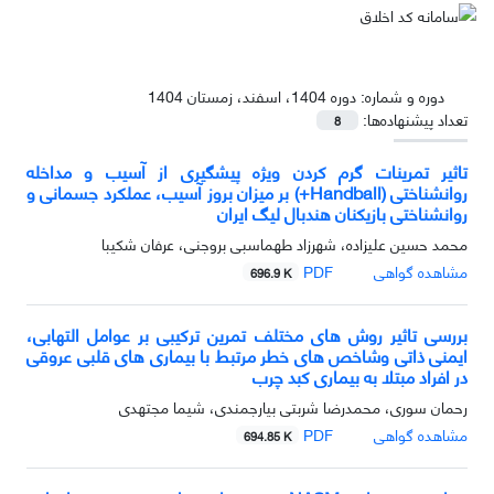
دوره و شماره:
دوره 1404، اسفند، زمستان 1404
تعداد پیشنهاده‌ها:
8
تاثیر تمرینات گرم کردن ویژه پیشگیری از آسیب و مداخله
روانشناختی (Handball+) بر میزان بروز آسیب، عملکرد جسمانی و
روانشناختی بازیکنان هندبال لیگ ایران
محمد حسین علیزاده، شهرزاد طهماسبی بروجنی، عرفان شکیبا
مشاهده گواهی
PDF
696.9 K
بررسی تاثیر روش های مختلف تمرین ترکیبی بر عوامل التهابی،
ایمنی ذاتی وشاخص های خطر مرتبط با بیماری های قلبی عروقی
در افراد مبتلا به بیماری کبد چرب
رحمان سوری، محمدرضا شربتی بیارجمندی، شیما مجتهدی
مشاهده گواهی
PDF
694.85 K