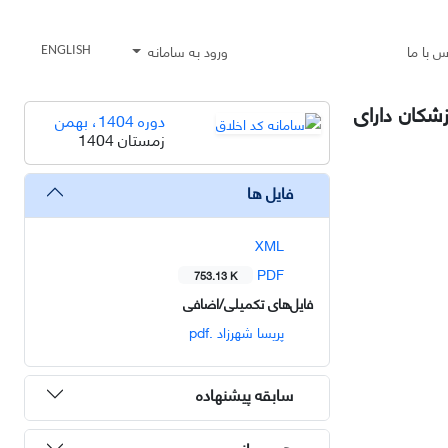
س با ما
ورود به سامانه
ENGLISH
 دندانپزشکان دارای
دوره 1404، بهمن
زمستان 1404
فایل ها
XML
PDF
753.13 K
فایل‌های تکمیلی/اضافی
پریسا شهرزاد .pdf
سابقه پیشنهاده
هم رسانی