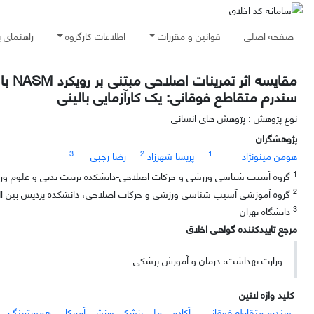
صفحه اصلی
قوانین و مقررات
اطلاعات کارگروه
راهنمای 
مقای
سندرم متقاطع فوقانی: یک کارآزمایی بالینی
نوع پژوهش : پژوهش های انسانی
پژوهشگران
3
2
1
هومن مینونژاد
پریسا شهرزاد
رضا رجبی
1
گروه آسیب شناسی ورزشی و حرکات اصلاحی-دانشکده تربیت بدنی و علوم ورزشی
2
گروه آموزشی آسیب شناسی ورزشی و حرکات اصلاحی، دانشکده پردیس بین المل
3
دانشگاه تهران
مرجع تاییدکننده گواهی اخلاق
وزارت بهداشت، درمان و آموزش پزشکی
کلید واژه لاتین
سندرم متقاطع فوقانی
آکادمی ملی پزشکی ورزشی آمریکا
همسترینگ