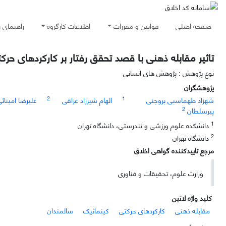
صفحه اصلی
قوانین و مقررات
اطلاعات کارگروه
راهنمای 
تاثیر مقابله ذهنی با قصد تحقق رفتار بر کارکردهای حر
نوع پژوهش : پژوهش های انسانی
پژوهشگران
2
1
شهزاد طهماسبی بروجنی
الهام شیرزاد عراقی
علیرضا امینائ
2
پیرسلطان
1
دانشکده علوم ورزشی و تندرستی، دانشگاه تهران
2
دانشگاه تهران
مرجع تاییدکننده گواهی اخلاق
وزارت علوم، تحقیقات و فناوری
کلید واژه لاتین
مقابله ذهنی
کارکردهای حرکتی
کینماتیک
سالمندان