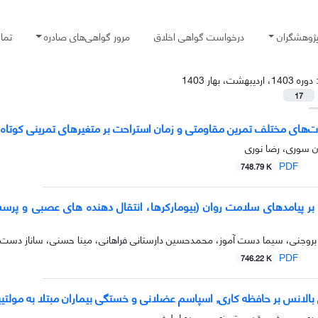
پژوهشگران
درخواست گواهی اخلاق
مرور گواهی‌های صادره
تما
:
دوره 1403، اردیبهشت، بهار 1403
17
دت‌های مختلف تمرین مقاومتی و زمان استراحت بر متغیرهای تمرینی کوتاه 
ن سوری، رضا نوری
PDF
748.79 K
أثیر تمرینHIIT بر پیامدهای سلامت روان (بیومارکرها، انتقال دهنده های عصب
روجنی، سیما دست آموز، محمدحسین دارستانی فراهانی، مینا حسنی، ساناز دست آ
PDF
746.22 K
ی بالانس بر حافظه کاری, اسپاسم عضلانی و خستگی بیماران مبتلا به مولت
عودی، یوسف مقدس تبریزی، سپیده لطیفی