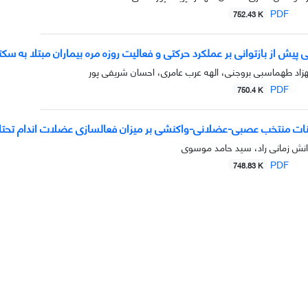
PDF
752.43 K
ی پیش از بازتوانی بر عملکرد حرکتی و فعالیت روزه مره بیماران مبتلا به سک
زاد طهماسبی بروجنی، الهه عرب عامری، احسان شریفی پور
PDF
750.4 K
ینات منتخب عصبی-عضلانی-واکنشی بر میزان فعالسازی عضلات اندام تحتانی
انش زمانی راد، سید حامد موسوی
PDF
748.83 K