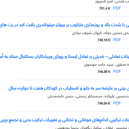
فتحی، امیر قنبرپور
PDF
751.4 K
بی با شدت بالا و روزه‌داری متناوب بر بیوژنز میتوکندری بافت کبد در رت ها
ی حسین خواه، کیوان شریف مرادی
PDF
749.18 K
ینات تعادلی – قدرتی بر تعادل ایستا و پویای ورزشکاران بسکتبال مبتلا به 
ئزه صفری، سید حامد موسوی
PDF
746.38 K
ژی بینی بر عارضه سر به جلو و اضطراب در کودکان هفت تا دوازده سال
دحسین علیزاده، محمدباقر رحمتی، حسن دانشمندی
PDF
749.34 K
ات ترکیبی اندا‌م‌های فوقانی و تحتانی بر تغییرات ترکیب بدنی و تجمع چربی ناحیه‌ای 
 موسس غفاری، سامان نگهدار، پریسا پورنعمتی