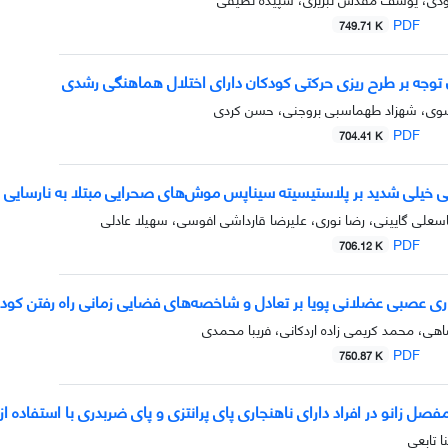
PDF
749.71 K
ون توجه بر طرح ریزی حرکتی کودکان دارای اختلال هماهنگی رشدی
وی، شهزاد طهماسبی بروجنی، حسن کردی
PDF
704.41 K
وبی خیلی شدید بر پلاستیسیته سیناپس موش‌های صحرایی مبتلا به نارسایی قلب
سعلی گایینی، رضا نوری، علیرضا قارداشی افوسی، سهیلا عادلی
PDF
706.12 K
داری عصبی عضلانی پویا بر تعادل و شاخصه‌های فضایی زمانی راه رفتن کودکا
ی، محمد کریمی زاده اردکانی، فریبا محمدی
PDF
750.87 K
فصل زانو در افراد دارای ناهنجاری پای پرانتزی و پای ضربدری با استفاده 
ا تابعی