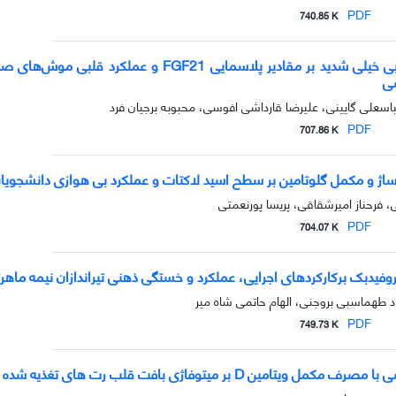
PDF
740.85 K
تاثیر تمرین تناوبی خیلی شدید بر مقادیر پلاس
ی
باسعلی گایینی، علیرضا قارداشی افوسی، محبوبه برجیان فرد
PDF
707.86 K
اساژ و مکمل گلوتامین بر سطح اسید لاکتات و عملکرد بی هوازی دانشجویا
ی، فرحناز امیرشقاقی، پریسا پورنعمتی
PDF
704.07 K
وروفیدبک برکارکردهای اجرایی، عملکرد و خستگی ذهنی تیراندازان نیمه ماهرت
 طهماسبی بروجنی، الهام حاتمی شاه میر
PDF
749.73 K
 بر میتوفاژی بافت قلب رت های تغذیه شده با رژیم غذایی پرچرب و پرکربوهیدرات