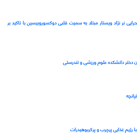
مایی FGF21 و عملکرد قلبی موش‌های صحرایی نر نژاد ویستار مبتلا به سمیت قلبی دوکسوروبیسین با تاکید بر
ن دختر دانشکده علوم ورزشی و تندرستی
پانچه