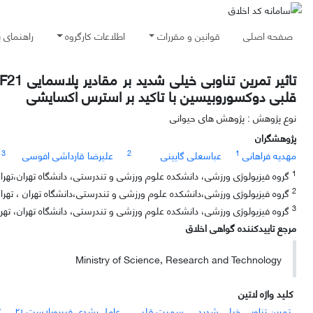
صفحه اصلی
قوانین و مقررات
اطلاعات کارگروه
راهنمای 
قلبی دوکسوروبیسین با تاکید بر استرس اکسایشی
نوع پژوهش : پژوهش های حیوانی
پژوهشگران
3
2
1
مهدیه فراهانی
عباسعلی گایینی
علیرضا قارداشی افوسی
1
گروه فیزیولوژی ورزشی، دانشکده علوم ورزشی و تندرستی، دانشگاه تهران،تهران
2
گروه فیزیولوژی ورزشی،دانشکده علوم ورزشی و تندرستی،دانشگاه تهران ، تهران
3
گروه فیزیولوژی ورزشی، دانشکده علوم ورزشی و تندرستی، دانشگاه تهران، تهران
مرجع تاییدکننده گواهی اخلاق
Ministry of Science, Research and Technology
کلید واژه لاتین
تمرین تناوبی خیلی شدید
سمیت قلبی
عامل رشدی فیبروبلاست ۲۱
ک