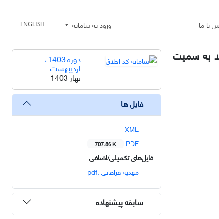
س با ما
ورود به سامانه
ENGLISH
ویستار مبتلا به سمیت
دوره 1403،
اردیبهشت
بهار 1403
فایل ها
XML
PDF
707.86 K
فایل‌های تکمیلی/اضافی
مهدیه فراهانی .pdf
سابقه پیشنهاده