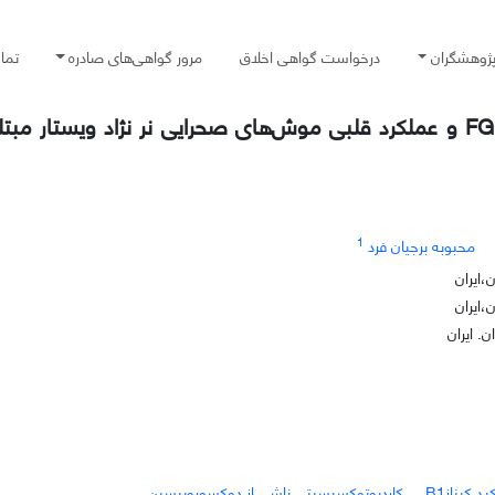
پژوهشگران
درخواست گواهی اخلاق
مرور گواهی‌های صادره
تما
تاثیر تمرین تناوبی خیلی شدید بر مقادیر پلاسمایی FGF21 و عملکرد قلبی موش‌های صحرایی نر نژاد 
1
محبوبه برجیان فرد
،ایران
،ایران
. ایران
بد کینازB1
کاردیوتوکسیسیتی ناشی از دوکسوروبیسین