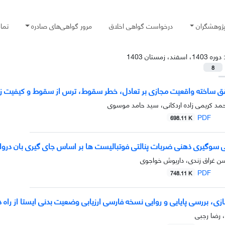
پژوهشگران
درخواست گواهی اخلاق
مرور گواهی‌های صادره
تما
:
دوره 1403، اسفند، زمستان 1403
8
قق ساخته واقعیت مجازی بر تعادل، خطر سقوط، ترس از سقوط و کیفیت ز
مد کریمی زاده اردکانی، سید حامد موسوی
PDF
698.11 K
ی سوگیری ذهنی ضربات پنالتی فوتبالیست ها بر اساس جای گیری بان درواز
ن غراق زندی، داریوش خواجوی
PDF
748.11 K
ی، بررسی پایایی و روایی نسخه فارسی ارزیابی وضعیت بدنی ایستا از راه د
 رضا رجبی