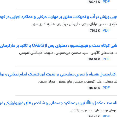
PDF
739.13 K
رکیبی ورزش در آب و تحریکات مغزی بر مهارت حرکتی و عملکرد اجرایی در کو
آبادی، حسن غرایاق زندی، داریوش خواجوی، هانیه اکبری مهر
PDF
750.2 K
فیبریلاسیون دهلیزی پس از CABG با تاکید بر مارکرهای انسجام روده در فاز اول توانبخشی قلبی بیماران
، عباسعلی گائینی، سید محسن میرحسینی، علیرضا قارداشی افوسی
PDF
751.94 K
 کانابیدیول همراه با تمرین مقاومتی بر قدرت ایزوکینتیک اندام تحتانی و ت
لا معینی، علی گوهری، محسن حاج جعفر، رحمان سوری
PDF
707.63 K
اه مدت مکمل بتاآلانین بر عملکرد جسمانی و شاخص های فیزیولوژیکی ف
فان برجیسیان، حسین میرآفتابی
PDF
739.42 K