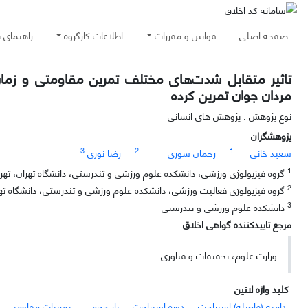
صفحه اصلی
قوانین و مقررات
اطلاعات کارگروه
راهنمای 
تاثیر متقابل شدت‌های مختلف تمرین مقاومتی و زمان
مردان جوان تمرین کرده
نوع پژوهش : پژوهش های انسانی
پژوهشگران
3
2
1
سعید خانی
رحمان سوری
رضا نوری
1
گروه فیزیولوژی ورزشی، دانشکده علوم ورزشی و تندرستی، دانشگاه تهران، تهران
2
گروه فیزیولوژی فعالیت ورزشی، دانشکده علوم ورزشی و تندرستی، دانشگاه تهران
3
دانشکده علوم ورزشی و تندرستی
مرجع تاییدکننده گواهی اخلاق
وزارت علوم، تحقیقات و فناوری
کلید واژه لاتین
دامنه (فاصله) استراحت
دوره استراحت
بار حجمی
تمرینات مقاومتی