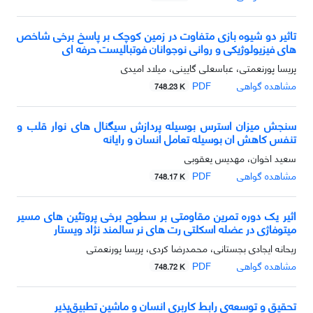
تاثیر دو شیوه بازی متفاوت در زمین کوچک بر پاسخ برخی شاخص
های فیزیولوژیکی و روانی نوجوانان فوتبالیست حرفه ای
پریسا پورنعمتی، عباسعلی گایینی، میلاد امیدی
مشاهده گواهی
PDF
748.23 K
سنجش میزان استرس بوسیله پردازش سیگنال های نوار قلب و
تنفس کاهش ان بوسیله تعامل انسان و رایانه
سعید اخوان، مهدیس یعقوبی
مشاهده گواهی
PDF
748.17 K
اثیر یک دوره تمرین مقاومتی بر سطوح برخی پروتئین های مسیر
میتوفاژی در عضله اسکلتی رت های نر سالمند نژاد ویستار
ریحانه ایجادی بجستانی، محمدرضا کردی، پریسا پورنعمتی
مشاهده گواهی
PDF
748.72 K
تحقیق و توسعه‌ی رابط کاربری انسان و ماشین تطبیق‌پذیر