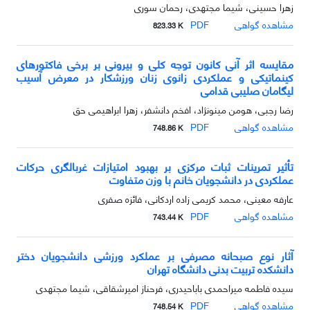
زهرا حسینی، شیما مجتهدی، رحمان سوری
مشاهده گواهی
PDF
823.33 K
مقایسه اثر آنی کانون توجه کلی و بیرونی بر برخی فاکتورهای
کینماتیکی و عملکردی زانوی زنان ورزشکار در معرض آسیب
لیگامان صلیبی قدامی
رضا رجبی، هومن مینونژاد، افخم دانشفر، زهرا ابراهیمی حق
مشاهده گواهی
PDF
748.86 K
تأثیر تمرینات ثبات مرکزی بر بهبود امتیازات غربالگری حرکات
عملکردی در دانشجویان خانم با وزن متفاوت
عارفه معینی، محمد کریمی زاده اردکانی، فائزه صفری
مشاهده گواهی
PDF
743.44 K
آثار نوع صبحانه مصرفی بر عملکرد ورزشی دانشجویان دختر
دانشکده تربیت بدنی دانشگاه تهران
سیده فاطمه میراحمدی باباحیدری، فرحناز امیرشقاقی، شیما مجتهدی
مشاهده گواهی
PDF
748.54 K