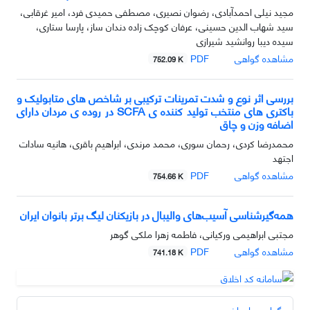
مجید نیلی احمدآبادی، رضوان نصیری، مصطفی حمیدی فرد، امیر غرقابی،
سید شهاب الدین حسینی، عرفان کوچک زاده دندان ساز، پارسا ستاری،
سیده دیبا روانشید شیرازی
مشاهده گواهی
PDF
752.09 K
بررسی اثر نوع و شدت تمرینات ترکیبی بر شاخص های متابولیک و
باکتری های منتخب تولید کننده ی SCFA در روده ی مردان دارای
اضافه وزن و چاق
محمدرضا کردی، رحمان سوری، محمد مرندی، ابراهیم باقری، هانیه سادات
اجتهد
مشاهده گواهی
PDF
754.66 K
همه‌گیر‌شناسی آسیب‌های والیبال در بازیکنان لیگ برتر بانوان ایران
مجتبی ابراهیمی ورکیانی، فاطمه زهرا ملکی گوهر
مشاهده گواهی
PDF
741.18 K
گواهی‌های اخیر