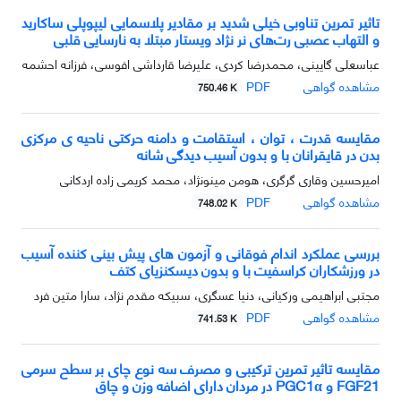
تاثیر تمرین تناوبی خیلی شدید بر مقادیر پلاسمایی لیپوپلی ساکارید
و التهاب عصبی رت‌های نر نژاد ویستار مبتلا به نارسایی قلبی
عباسعلی گایینی، محمدرضا کردی، علیرضا قارداشی افوسی، فرزانه احشمه
مشاهده گواهی
PDF
750.46 K
مقایسه قدرت ، توان ، استقامت و دامنه حرکتی ناحیه ی مرکزی
بدن در قایقرانان با و بدون آسیب دیدگی شانه
امیرحسین وقاری گرگری، هومن مینونژاد، محمد کریمی زاده اردکانی
مشاهده گواهی
PDF
748.02 K
بررسی عملکرد اندام فوقانی و آزمون های پیش بینی کننده آسیب
در ورزشکاران کراسفیت با و بدون دیسکنزیای کتف
مجتبی ابراهیمی ورکیانی، دنیا عسگری، سبیکه مقدم نژاد، سارا متین فرد
مشاهده گواهی
PDF
741.53 K
مقایسه تاثیر تمرین ترکیبی و مصرف سه نوع چای بر سطح سرمی
FGF21 و PGC1α در مردان دارای اضافه وزن و چاق