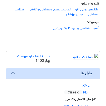
کلید واژه لاتین
والگوس پویای زانو
تمرینات عصبی-عضلانی-واکنشی
فعالیت
عضلانی
مردان ورزشکار
موضوعات
آسیب شناسی و بیومکانیک ورزشی
دوره 1403، اردیبهشت
بهار 1403
فایل ها
XML
PDF
748.83 K
فایل‌های تکمیلی/اضافی
دانش زمانی راد .pdf