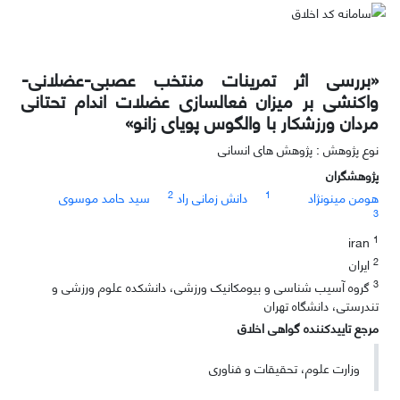
«بررسی اثر تمرینات منتخب عصبی-عضلانی-
واکنشی بر میزان فعالسازی عضلات اندام تحتانی
مردان ورزشکار با والگوس پویای زانو»
نوع پژوهش : پژوهش های انسانی
پژوهشگران
2
1
هومن مینونژاد
دانش زمانی راد
سید حامد موسوی
3
1
iran
2
ایران
3
گروه آسیب شناسی و بیومکانیک ورزشی، دانشکده علوم ورزشی و
تندرستی، دانشگاه تهران
مرجع تاییدکننده گواهی اخلاق
وزارت علوم، تحقیقات و فناوری