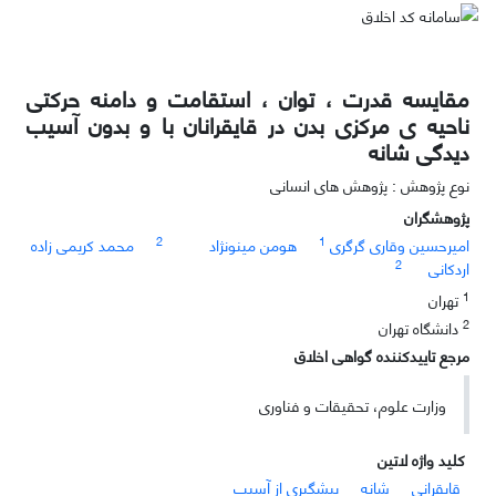
مقایسه قدرت ، توان ، استقامت و دامنه حرکتی
ناحیه ی مرکزی بدن در قایقرانان با و بدون آسیب
دیدگی شانه
نوع پژوهش : پژوهش های انسانی
پژوهشگران
2
1
امیرحسین وقاری گرگری
هومن مینونژاد
محمد کریمی زاده
2
اردکانی
1
تهران
2
دانشگاه تهران
مرجع تاییدکننده گواهی اخلاق
وزارت علوم، تحقیقات و فناوری
کلید واژه لاتین
قایقرانی
شانه
پیشگیری از آسیب