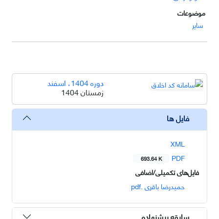
موضوعات
سایر
دوره 1404، اسفند
زمستان 1404
فایل ها
XML
PDF
693.64 K
فایل‌های تکمیلی/اضافی
حمیدرضا باقری .pdf
سابقه پیشنهاده