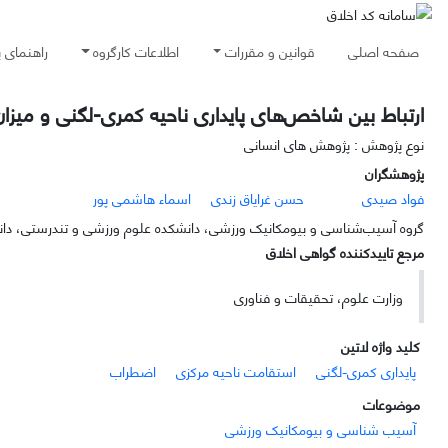
صفحه اصلی
قوانین و مقررات
اطلاعات کارگروه
راهنمای 
ارتباط بین شاخص‌های پایداری ناحیه کمری-لگنی و میزان
نوع پژوهش : پژوهش های انسانی
پژوهشگران
فواد صیدی
حسن غرایاق زندی
اسماء هاشمی پور
گروه آسیب‌شناسی و بیومکانیک ورزشی، دانشکده علوم ورزشی و تندرستی، دانشگا
مرجع تاییدکننده گواهی اخلاق
وزارت علوم، تحقیقات و فناوری
کلید واژه لاتین
پایداری کمری-لگنی
استقامت ناحیه مرکزی
اضطراب
موضوعات
آسیب شناسی و بیومکانیک ورزشی