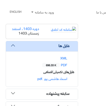
س با ما
ورود به سامانه
ENGLISH
دوره 1403، اسفند
زمستان 1403
فایل ها
XML
PDF
696.33 K
فایل‌های تکمیلی/اضافی
اسماء هاشمی پور .pdf
سابقه پیشنهاده
هم رسانی