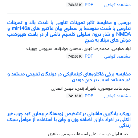
مشاهده گواهی
PDF
743.55 K
بررسی و مقایسه تاثیر تمرینات تناوبی با شدت بالا و تمرینات
تداومی با شدت متوسط بر سطوح بیان فاکتور های mir146a و
NMDA و شار درون سلولی کلسیم ناشی از در بافت هیپوکمپ
موش های مبتلا به صرع
لیلا صارمی، محمدرضا کردی، محسن جوادزاده، سیروس چوبینه
مشاهده گواهی
PDF
742.86 K
مقایسه برخی فاکتورهای کینماتیکی در دوندگان تفریحی مستعد و
غیر مستعد آسیب در حین دویدن
سید حامد موسوی، شهرزاد زندی، مهدی انصاری
مشاهده گواهی
PDF
741.18 K
رویکرد یادگیری ماشینی در تشخیص زودهنگام بیماری کبد چرب غیر
الکلی در افراد دارای اضافه وزن و چاق با استفاده از عوامل سبک
زندگی
خدیجه ایران دوست، علی استیفاء، مرتضی طاهری