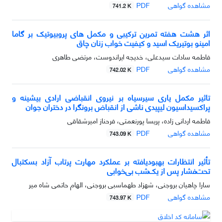
مشاهده گواهی
PDF
741.2 K
اثر هشت هفته تمرین ترکیبی و مکمل های پروبیوتیک بر گاما
امینو بوتیریک اسید و کیفیت خواب زنان چاق
فاطمه سادات سیدعلی، خدیجه ایراندوست، مرتضی طاهری
مشاهده گواهی
PDF
742.02 K
تاثیر مکمل یاری سیرسیاه بر نیروی انقباضی ارادی بیشینه و
پراکسیداسیون لیپیدی ناشی از انقباض برونگرا در دختران جوان
فاطمه اردانی زاده، پریسا پورنعمتی، فرحناز امیرشقاقی
مشاهده گواهی
PDF
743.09 K
تأثیر انتظارات بهبودیافته بر عملکرد مهارت پرتاب آزاد بسکتبال
تحت‌فشار پس از یک‌شب بی‌خوابی
سارا چاهیان بروجنی، شهزاد طهماسبی بروجنی، الهام حاتمی شاه میر
مشاهده گواهی
PDF
743.97 K