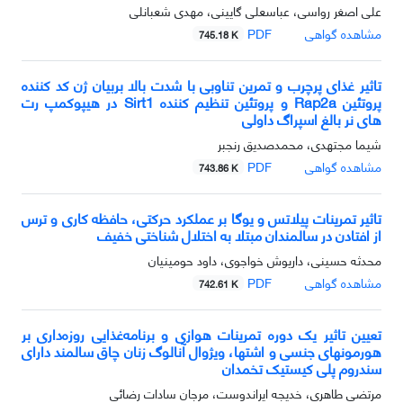
علی اصغر رواسی، عباسعلی گایینی، مهدی شعبانلی
مشاهده گواهی
PDF
745.18 K
تاثیر غذای پرچرب و تمرین تناوبی با شدت بالا بربیان ژن کد کننده
پروتئین Rap2a و پروتئین تنظیم کننده Sirt1 در هیپوکمپ رت
های نر بالغ اسپراگ داولی
شیما مجتهدی، محمدصدیق رنجبر
مشاهده گواهی
PDF
743.86 K
تاثیر تمرینات پیلاتس و یوگا بر عملکرد حرکتی، حافظه کاری و ترس
از افتادن در سالمندان مبتلا به اختلال شناختی خفیف
محدثه حسینی، داریوش خواجوی، داود حومینیان
مشاهده گواهی
PDF
742.61 K
تعیین تاثیر یک دوره تمرینات هوازی و برنامه‌غذایی روزه‌داری بر
هورمونهای جنسی و اشتها، ویژوال آنالوگ زنان چاق سالمند دارای
سندروم پلی کیستیک تخمدان
مرتضی طاهری، خدیجه ایراندوست، مرجان سادات رضائی