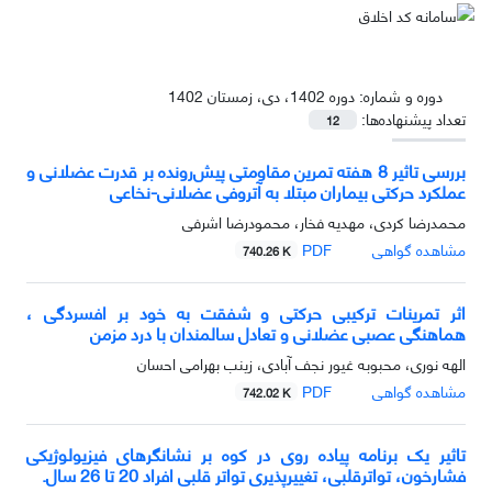
دوره و شماره:
دوره 1402، دی، زمستان 1402
تعداد پیشنهاده‌ها:
12
بررسی تاثیر 8 هفته تمرین مقاومتی پیش‌رونده بر قدرت عضلانی و
عملکرد حرکتی بیماران مبتلا به آتروفی عضلانی-نخاعی
محمدرضا کردی، مهدیه فخار، محمودرضا اشرفی
مشاهده گواهی
PDF
740.26 K
اثر تمرینات ترکیبی حرکتی و شفقت به خود بر افسردگی ،
هماهنگی عصبی عضلانی و تعادل سالمندان با درد مزمن
الهه نوری، محبوبه غیور نجف آبادی، زینب بهرامی احسان
مشاهده گواهی
PDF
742.02 K
تاثیر یک برنامه پیاده روی در کوه بر نشانگرهای فیزیولوژیکی
فشارخون، تواترقلبی، تغییرپذیری تواتر قلبی افراد 20 تا 26 سال.