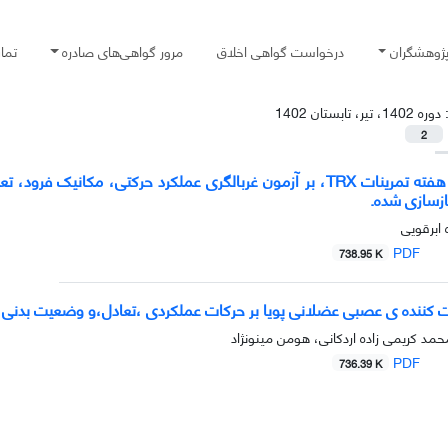
پژوهشگران
درخواست گواهی اخلاق
مرور گواهی‌های صادره
تما
:
دوره 1402، تیر، تابستان 1402
2
اثربخشی شش هفته تمرینات TRX، بر آزمون غربالگری عملکرد حرکتی،
زسازی شده.
 ابرقویی
PDF
738.95 K
بیت کننده ی عصبی عضلانی پویا بر حرکات عملکردی ،تعادل،و وضعیت بدنی 
د کریمی زاده اردکانی، هومن مینونژاد
PDF
736.39 K