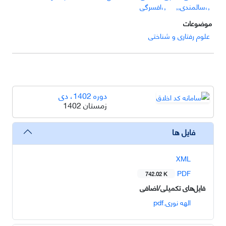
,،سالمندی,,
,،افسرگی
موضوعات
علوم رفتاری و شناختی
دوره 1402، دی
زمستان 1402
فایل ها
XML
PDF
742.02 K
فایل‌های تکمیلی/اضافی
الهه نوری.pdf