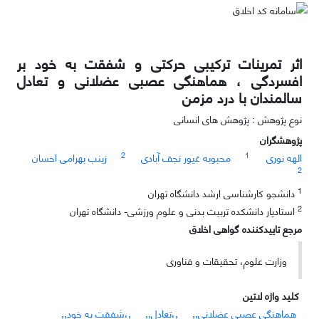
اثر تمرینات ترکیبی حرکتی و شفقت به خود بر
افسردگی ، هماهنگی عصبی عضلانی و تعادل
سالمندان با درد مزمن
نوع پژوهش : پژوهش های انسانی
پژوهشگران
2
1
الهه نوری
محبوبه غیور نجف آبادی
زینب بهرامی احسان
2
1
دانشجو کارشناسی ارشد دانشگاه تهران
2
استادیار دانشکده تربیت بدنی و علوم ورزشی- دانشگاه تهران
مرجع تاییدکننده گواهی اخلاق
وزارت علوم، تحقیقات و فناوری
کلید واژه لاتین
هماهنگی عصبی عضلانی,,
,،تعادل,,
,،شفقت به خود,,