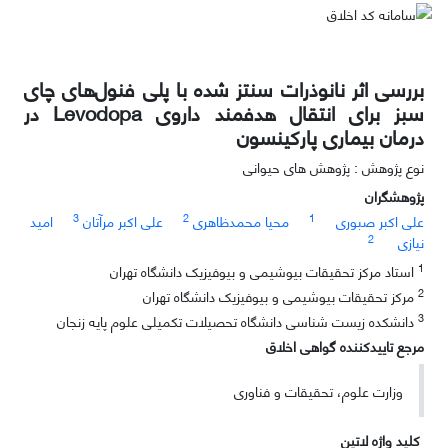
بررسی اثر نانوذرات سنتز شده با پلی فنول‌های چای
سبز برای انتقال هدفمند داروی Levodopa در
درمان بیماری پارکینسون
نوع پژوهش : پژوهش های حیوانی
پژوهشگران
3
2
1
علی اکبر صبوری
محیا محمدظاهری
علی اکبر مرآتان
امید
2
نیازی
1
استاد مرکز تحقیقات بیوشیمی و بیوفیزیک دانشگاه تهران
2
مرکز تحقیقات بیوشیمی و بیوفیزیک دانشگاه تهران
3
دانشکده زیست شناسی دانشگاه تحصیلات تکمیلی علوم پایه زنجان
مرجع تاییدکننده گواهی اخلاق
وزارت علوم، تحقیقات و فناوری
کلید واژه لاتین