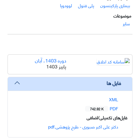
بیماری پارکینسون
پلی فنول
لوودوپا
موضوعات
سایر
دوره 1403، آبان
پاییز 1403
فایل ها
XML
PDF
742.92 K
فایل‌های تکمیلی/اضافی
دکتر علی اکبر صبوری - طرح پژوهشی.pdf