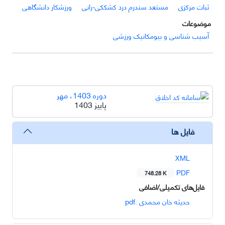
ثبات مرکزی
مستعد سندرم درد کشککی-رانی
ورزشکار دانشگاهی
موضوعات
آسیب شناسی و بیومکانیک ورزشی
دوره 1403، مهر
پاییز 1403
فایل ها
XML
PDF
748.28 K
فایل‌های تکمیلی/اضافی
حدیثه خان محمدی .pdf