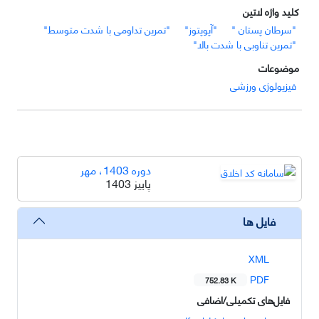
کلید واژه لاتین
"سرطان پستان "
"آپوپتوز"
"تمرین تداومی با شدت متوسط"
"تمرین تناوبی با شدت بالا"
موضوعات
فیزیولوژی ورزشی
دوره 1403، مهر
پاییز 1403
فایل ها
XML
PDF
752.83 K
فایل‌های تکمیلی/اضافی