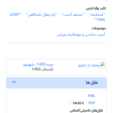
کلید واژه لاتین
"کینماتیک"
"مستعد آسیب"
"زنان فعال دانشگاهی"
"LESS"
"FMS"
موضوعات
آسیب شناسی و بیومکانیک ورزشی
دوره 1403، شهریور
تابستان 1403
فایل ها
XML
PDF
749.02 K
فایل‌های تکمیلی/اضافی