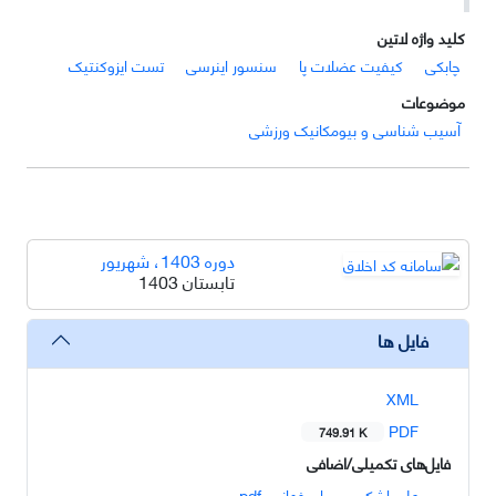
کلید واژه لاتین
چابکی
کیفیت عضلات پا
سنسور اینرسی
تست ایزوکنتیک
موضوعات
آسیب شناسی و بیومکانیک ورزشی
دوره 1403، شهریور
تابستان 1403
فایل ها
XML
PDF
749.91 K
فایل‌های تکمیلی/اضافی
علی اشکبوسی اصفهانی .pdf