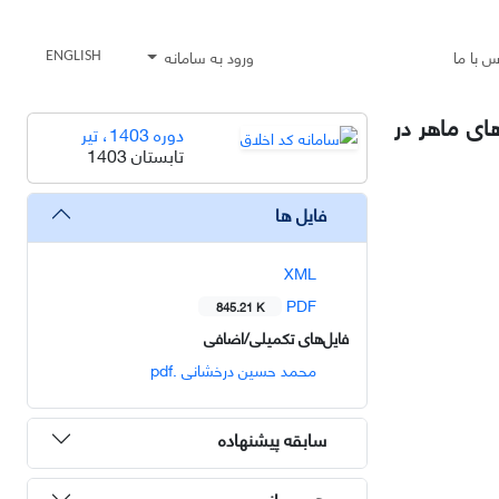
س با ما
ورود به سامانه
ENGLISH
ای ماهر در
دوره 1403، تیر
تابستان 1403
فایل ها
XML
PDF
845.21 K
فایل‌های تکمیلی/اضافی
محمد حسین درخشانی .pdf
سابقه پیشنهاده
هم رسانی