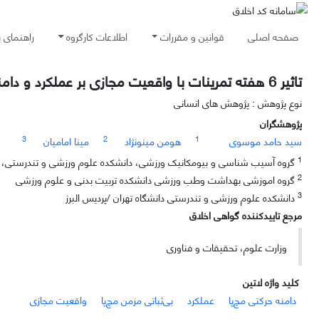
صفحه اصلی
قوانین و مقررات
اطلاعات کارگروه
راهنمای 
تاثیر 6 هفته تمرینات با واقعیت مجازی بر عملکرد و دامنه حرکتی مچ پا زنان با بی ثباتی مزمن مچ پا
نوع پژوهش : پژوهش های انسانی
پژوهشگران
3
2
1
سید حامد موسوی
هومن مینونژاد
مینا امامیان
1
گروه آسیب شناسی و بیومکانیک ورزشی، دانشکده علوم ورزشی و تندرستی، دا
2
گروه اموزشی بهداشت وطب ورزشی دانشکده تربیت بدنی و علوم ورزشی
3
دانشکده علوم ورزشی و تندرستی دانشگاه تهران /پردیس البرز
مرجع تاییدکننده گواهی اخلاق
وزارت علوم، تحقیقات و فناوری
کلید واژه لاتین
دامنه حرکتی مچ‌پا
عملکرد
بی‌ثباتی مزمن مچ‌پا
واقعیت مجازی