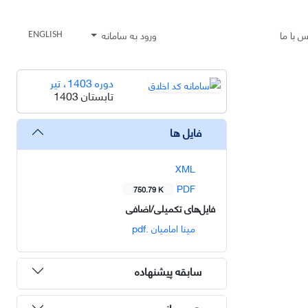
س با ما
ورود به سامانه
ENGLISH
دوره 1403، تیر
تابستان 1403
فایل ها
XML
PDF
750.79 K
فایل‌های تکمیلی/اضافی
مینا امامیان .pdf
سابقه پیشنهاده
هم رسانی