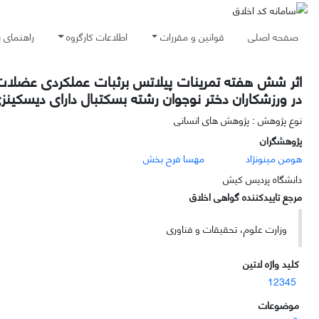
صفحه اصلی
قوانین و مقررات
اطلاعات کارگروه
راهنمای 
اثر شش هفته تمرینات پیلاتس برثبات عملکردی عضلا
در ورزشکاران دختر نوجوان رشته بسکتبال دارای دیسکین
نوع پژوهش : پژوهش های انسانی
پژوهشگران
هومن مینونژاد
مهسا فرح بخش
دانشگاه پردیس کیش
مرجع تاییدکننده گواهی اخلاق
وزارت علوم، تحقیقات و فناوری
کلید واژه لاتین
12345
موضوعات