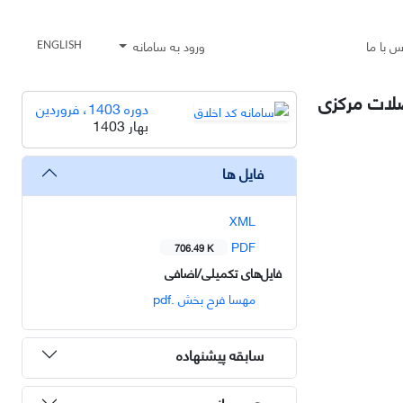
س با ما
ورود به سامانه
ENGLISH
ضلات مرکزی
دوره 1403، فروردین
بهار 1403
فایل ها
XML
PDF
706.49 K
فایل‌های تکمیلی/اضافی
مهسا فرح بخش .pdf
سابقه پیشنهاده
هم رسانی