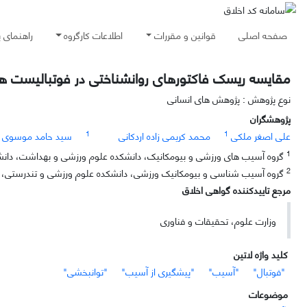
صفحه اصلی
قوانین و مقررات
اطلاعات کارگروه
راهنمای 
مقایسه ریسک فاکتورهای روانشناختی در فوتبالیست ه
نوع پژوهش : پژوهش های انسانی
پژوهشگران
1
1
علی اصغر ملکی
محمد کریمی زاده اردکانی
سید حامد موسوی
1
گروه آسیب های ورزشی و بیومکانیک، دانشکده علوم ورزشی و بهداشت، دانشگاه 
2
گروه آسیب شناسی و بیومکانیک ورزشی، دانشکده علوم ورزشی و تندرستی، دا
مرجع تاییدکننده گواهی اخلاق
وزارت علوم، تحقیقات و فناوری
کلید واژه لاتین
"فوتبال"
"آسیب"
"پیشگیری از آسیب"
"توانبخشی"
موضوعات