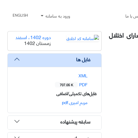
س با ما
ورود به سامانه
ENGLISH
رای اختلال
دوره 1402، اسفند
زمستان 1402
فایل ها
XML
PDF
707.05 K
فایل‌های تکمیلی/اضافی
مریم امیری.pdf
سابقه پیشنهاده
هم رسانی