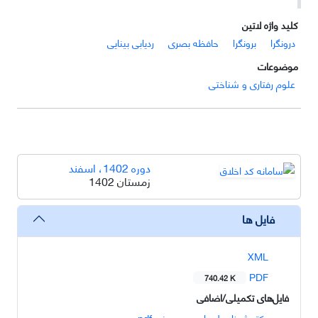
کلید واژه لاتین
درونگرا
برونگرا
حافظه بصری
ردیابی بینایی
موضوعات
علوم رفتاری و شناختی
دوره 1402، اسفند
زمستان 1402
فایل ها
XML
PDF
740.42 K
فایل‌های تکمیلی/اضافی
دکتر شهزاد طهماسبی بروجنی.pdf