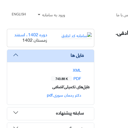
س با ما
ورود به سامانه
ENGLISH
دوره 1402، اسفند
زمستان 1402
فایل ها
XML
PDF
743.88 K
فایل‌های تکمیلی/اضافی
دکتر رحمان سوری.pdf
سابقه پیشنهاده
هم رسانی