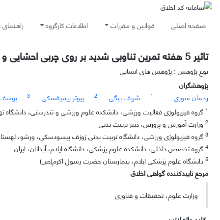
صفحه اصلی
قوانین و مقررات
اطلاعات کارگروه
راهنمای 
تاثیر 5 هفته تمرین تناوبی شدید بر روی چربی احشایی و مقاومت به انسولین کودکان چاق: آزمایش کنترل شده تصادفی.
نوع پژوهش : پژوهش های انسانی
پژوهشگران
3
2
1
رحمان سوری
شریف بیگی
پیوتر ژیمیفسکی
یوسف 
1
گروه فیزیولوژی فعالیت ورزشی، دانشکده علوم ورزشی و تندرستی، دانشگاه تهران
2
وزارت آموزش و پرورش، دبیر تربیت بدنی
3
گروه فیزیولوژی ورزشی، دانشگاه تربیت بدنی ژوزف پیسودسکی، ورشو، لهستا
4
گروه تخصص داخلی، دانشکده علوم پزشکی، دانشگاه ایلام، آبدانان، ایران
5
دانشگاه علوم پزشکی ایلام، بیمارستان حضرت رسول اکرم(ص)
مرجع تاییدکننده گواهی اخلاق
وزارت علوم، تحقیقات و فناوری
کلید واژه لاتین