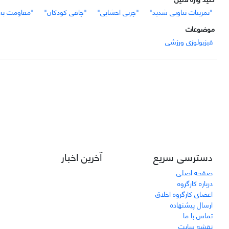
"تمرینات تناوبی شدید"
"چربی احشایی"
"چاقی کودکان"
"مقاومت به 
موضوعات
فیزیولوژی ورزشی
دسترسی سریع
آخرین اخبار
صفحه اصلی
درباره کارگروه
اعضای کارگروه اخلاق
ارسال پیشنهاده
تماس با ما
نقشه سایت