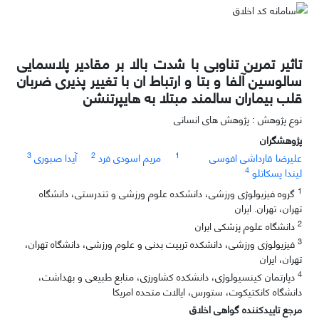
تاثیر تمرین تناوبی با شدت بالا بر مقادیر پلاسمایی
سالوسین آلفا و بتا و ارتباط ان با تغییر پذیری ضربان
قلب بیماران سالمند مبتلا به هایپرتنشن
نوع پژوهش : پژوهش های انسانی
پژوهشگران
3
2
1
علیرضا قارداشی افوسی
مریم اسودی فرد
آیدا صبوری
4
لیندا پسکاتلو
1
گروه فیزیولوژی ورزشی، دانشکده علوم ورزشی و تندرستی، دانشگاه
تهران، تهران. ایران
2
دانشگاه علوم پزشکی ایران
3
فیزیولوژی ورزشی، دانشکده تربیت بدنی و علوم ورزشی، دانشگاه تهران،
تهران، ایران
4
دپارتمان کینسیولوژی، دانشکده کشاورزی، منابع طبیعی و بهداشت،
دانشگاه کانکتیکوت، ستورس، ایالات متحده امریکا
مرجع تاییدکننده گواهی اخلاق