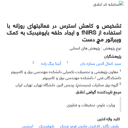
تشخیص و کاهش استرس در فعالیتهای روزانه با
استفاده از fNIRS و ایجاد حلقه بایوفیدبک به کمک
ویبراتور مچ دست
نوع پژوهش : پژوهش های انسانی
پژوهشگران
2
1
سید کمال الدین ستاره دان
آنیتا بیگ زاده
1
معاون پژوهشی و تحصیلات تکمیلی دانشکده مهندسی برق و کامپیوتر
دانشکدگان فنی / دانشکده مهندسی برق و کامپیوتر
2
گروه برق مخابرات (سیستم), پردیس البرز, دانشگاه تهران, تهران, ایران
مرجع تاییدکننده گواهی اخلاق
وزارت علوم، تحقیقات و فناوری
کلید واژه لاتین
طیف نگاری کارکردی مادون قرمز نزدیک
بایوفیدبک
استرس