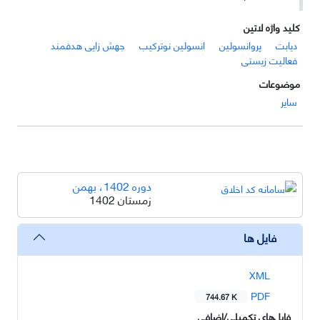
کلید واژه لاتین
دیابت
پروانسولین
انسولین نوترکیب
جهش زایی هدفمند
فعالیت زیستی
موضوعات
سایر
دوره 1402، بهمن
زمستان 1402
فایل ها
XML
PDF
744.67 K
فایل‌های تکمیلی/اضافی