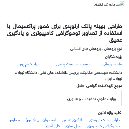
طراحی بهینه پالک ارتوپدی برای فمور پراکسیمال با
استفاده از تصاویر توموگرافی کامپیوتری و یادگیری
عمیق
نوع پژوهش : پژوهش های انسانی
پژوهشگران
ماجده رضائی
مسعود شریعت پناهی
مراد کریم پور
دانشکده مهندسی مکانیک، پردیس دانشکده های فنی، دانشگاه تهران،
تهران، ایران
مرجع تاییدکننده گواهی اخلاق
وزارت علوم، تحقیقات و فناوری
کلید واژه لاتین
طراحی پلاک ارتوپدی
یادگیری عمیق
استخوان ران (فمور)
تصاویر
توموگرافی کامپیوتری
مدل سازی شکلی آماری