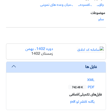
چاق,,
,،افسرده,,
,،میان وعده های تمرینی
موضوعات
سایر
دوره 1402، بهمن
زمستان 1402
فایل ها
XML
PDF
742.49 K
فایل‌های تکمیلی/اضافی
یگانه کاظم لو.pdf