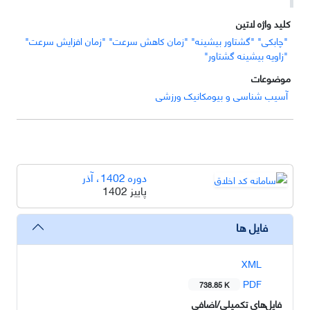
کلید واژه لاتین
"چابکی" "گشتاور بیشینه" "زمان کاهش سرعت" "زمان افزایش سرعت"
"زاویه بیشینه گشتاور"
موضوعات
آسیب شناسی و بیومکانیک ورزشی
دوره 1402، آذر
پاییز 1402
فایل ها
XML
PDF
738.85 K
فایل‌های تکمیلی/اضافی