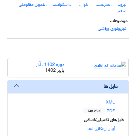
نیرو,,
,،سرعت,,
,،توان,,
,،اسکوات,,
,،تمرین مقاومتی
متغیر
موضوعات
فیزیولوژی ورزشی
دوره 1402، آذر
پاییز 1402
فایل ها
XML
PDF
743.25 K
فایل‌های تکمیلی/اضافی
آریان زرعکانی.pdf