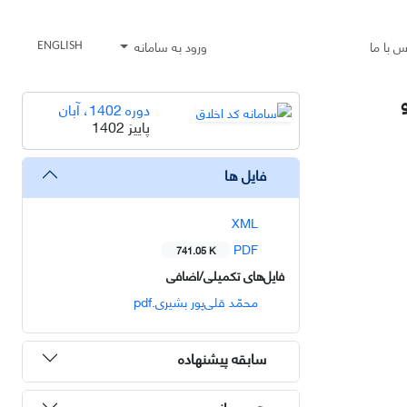
س با ما
ورود به سامانه
ENGLISH
دوره 1402، آبان
پاییز 1402
فایل ها
XML
PDF
741.05 K
فایل‌های تکمیلی/اضافی
محمّد قلی‌پور بشیری.pdf
سابقه پیشنهاده
هم رسانی