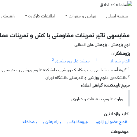
صفحه اصلی
قوانین و مقررات
اطلاعات کارگروه
راهنمای 
مقایسهی تاثیر تمرینات مقاومتی با کش و تمرینات عملکر
نوع پژوهش : پژوهش های انسانی
پژوهشگران
2
1
الهام شیرزاد
محمّد قلی‌پور بشیری
1
گروه آسیب شناسی و بیومکانیک ورزشی، دانشکده علوم ورزشی و تندرستی، دانش
2
دانشکده‌ی علوم ورزشی و تندرستی دانشگاه تهران
مرجع تاییدکننده گواهی اخلاق
وزارت علوم، تحقیقات و فناوری
کلید واژه لاتین
قطع عضو زیر زانو,,
,،بیومکانیک,,
,،راه رفتن,,
,،مداخله
موضوعات