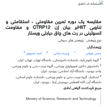
مقایسه یک دوره تمرین مقاومتی ، استقامتی و
تناوبی HIITبر بیان ژن CTRP12 و مقاومت
انسولینی در رت های چاق دیابتی ویستار
نوع پژوهش : پژوهش های حیوانی
پژوهشگران
3
2
1
حسن مروتی
وحیده ریاحی
امیر خسروی
1
گروه علوم پایه، دانشکده دامپزشکی، دانشگاه تهران، تهران، ایران
2
دانشجوی دکتری فیزیولوژی ورزشی، گروه تربیت بدنی و علوم ورزشی،
واحد بروجرد، دانشگاه آزاد اسلامی، بروجرد، ایران
3
استادیار، گروه تربیت بدنی و علوم ورزشی، دانشکده علوم انسانی،
دانشگاه آیت الله العظمی بروجردی )ره( ، بروجرد، ایران
مرجع تاییدکننده گواهی اخلاق
Ministry of Science, Research and Technology