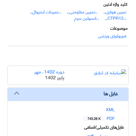
کلید واژه لاتین
تمرین هوازی,,
,،تمرین مقاومتی,,
,،تمرینات اینتروال,,
,،CTPR12,,
,،انسولین سرم
موضوعات
فیزیولوژی ورزشی
دوره 1402، مهر
پاییز 1402
فایل ها
XML
PDF
743.26 K
فایل‌های تکمیلی/اضافی
وحیده ریاحی.pdf