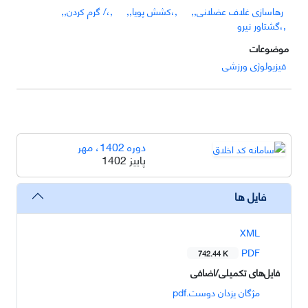
,،کشش پویا,,
,،/ گرم کردن,,
,،گشتاور نیرو
موضوعات
فیزیولوژی ورزشی
دوره 1402، مهر
پاییز 1402
فایل ها
XML
PDF
742.44 K
فایل‌های تکمیلی/اضافی
مژگان یزدان دوست.pdf