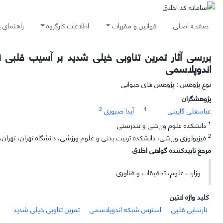
صفحه اصلی
قوانین و مقررات
اطلاعات کارگروه
راهنمای 
بررسی آثار تمرین تناوبی خیلی شدید بر آسیب قلبی ن
اندوپلاسمی
نوع پژوهش : پژوهش های حیوانی
پژوهشگران
2
1
عباسعلی گایینی
آیدا صبوری
1
دانشکده علوم ورزشی و تندرستی
2
فیزیولوژی ورزشی، دانشکده تربیت بدنی و علوم ورزشی، دانشگاه تهران، تهران، ا
مرجع تاییدکننده گواهی اخلاق
وزارت علوم، تحقیقات و فناوری
کلید واژه لاتین
نارسایی قلبی
استرس شبکه اندوپلاسمی
تمرین تناوبی خیلی شدید