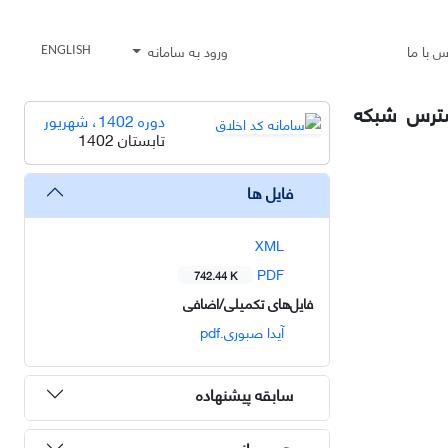
س با ما
ورود به سامانه
ENGLISH
استرس شبکه
دوره 1402، شهریور
تابستان 1402
فایل ها
XML
PDF
742.44 K
فایل‌های تکمیلی/اضافی
آیدا صبوری.pdf
سابقه پیشنهاده
هم رسانی