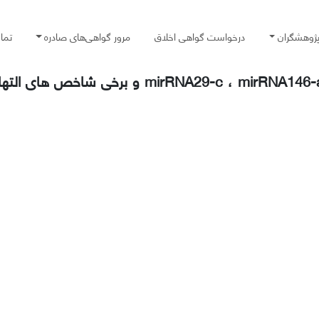
پژوهشگران
درخواست گواهی اخلاق
مرور گواهی‌های صادره
تما
تأثیر 6 هفته تمرین تناوبی با شدت بالا) HIIT (بر بیان RNA29-c ، mirRNA146-a