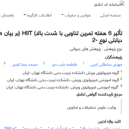
صفحه اصلی
قوانین و مقررات
اطلاعات کارگروه
راهنمای 
دیابتی نوع -2
نوع پژوهش : پژوهش های حیوانی
پژوهشگران
3
2
1
مهدی سلطانی ایچی
فاطمه شب خیز
محمد رضا کردی
1
گروه فیزیولوژی ورزش دانشکده تربیت بدنی دانشگاه تهران، ایران
2
گروه اموزشی فیزیولوژی ورزش، دانشکده تربیت بدنی دانشگاه تهران، ایران
3
'گروه اموزشی فیزیولوژی ورزش، دانشکده تربیت بدنی دانشگاه تهران، ایران
مرجع تاییدکننده گواهی اخلاق
وزارت علوم، تحقیقات و فناوری
کلید واژه لاتین
تمرین تناوبی با شدت بالا"
" میکرو آر ان ای"
" دیابت نوع"
"TNF-α