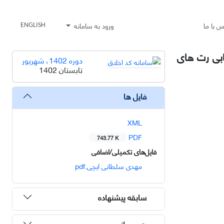
س با ما
ورود به سامانه
ENGLISH
mir و برخی شاخص های التهابی رت های
دوره 1402، شهریور
تابستان 1402
فایل ها
XML
PDF
743.77 K
فایل‌های تکمیلی/اضافی
مهدی سلطانی ایچی.pdf
سابقه پیشنهاده
هم رسانی