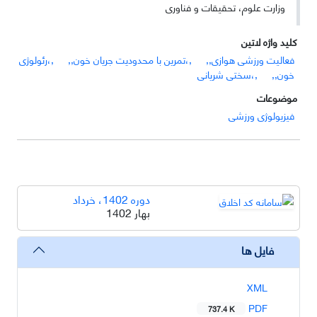
وزارت علوم، تحقیقات و فناوری
کلید واژه لاتین
فعالیت ورزشی هوازی,,
,،تمرین با محدودیت جریان خون,,
,،رئولوژی
خون,,
,،سختی شریانی
موضوعات
فیزیولوژی ورزشی
دوره 1402، خرداد
بهار 1402
فایل ها
XML
PDF
737.4 K