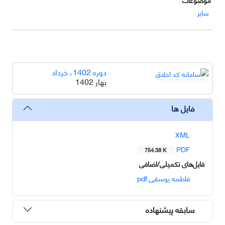
سایر
دوره 1402، خرداد
بهار 1402
فایل ها
XML
PDF
754.38 K
فایل‌های تکمیلی/اضافی
فاطمه یوسفی.pdf
سابقه پیشنهاده