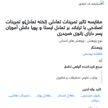
مقایسه تاثیر تمرینات تعادلی (تخته تعادل)و تمرینات
اصلاحی با تراباند بر تعادل ایستا و پویا دانش آموزان
پسر دارای زانوی ضربدری
نوع پژوهش : پژوهش های انسانی
پژوهشگر
فاطمه یوسفی
آزاد
مرجع تاییدکننده گواهی اخلاق
وزارت علوم، تحقیقات و فناوری
کلید واژه لاتین
زانوی ضربدری,,
,،تعادل ایستا,,
,،تعادل پویا,,
,،تمرینات تعادلی,,
,،تراباند
موضوعات