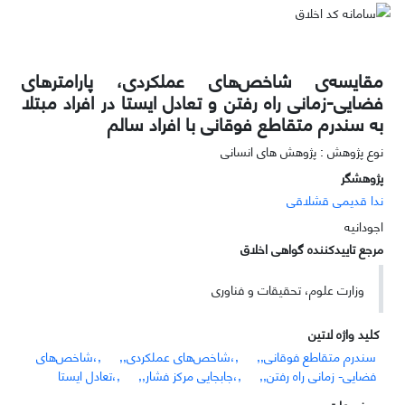
مقایسه‌ی شاخص‌های عملکردی، پارامترهای
فضایی-زمانی راه رفتن و تعادل ایستا در افراد مبتلا
به سندرم متقاطع فوقانی با افراد سالم
نوع پژوهش : پژوهش های انسانی
پژوهشگر
ندا قدیمی قشلاقی
اجودانیه
مرجع تاییدکننده گواهی اخلاق
وزارت علوم، تحقیقات و فناوری
کلید واژه لاتین
سندرم متقاطع فوقانی,,
,،شاخص‌های عملکردی,,
,،شاخص‌های
فضایی- زمانی راه رفتن,,
,،جابجایی مرکز فشار,,
,،تعادل ایستا
موضوعات