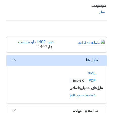
موضوعات
سایر
دوره 1402، اردیبهشت
بهار 1402
فایل ها
XML
PDF
584.19 K
فایل‌های تکمیلی/اضافی
فاطمه احمدی.pdf
سابقه پیشنهاده