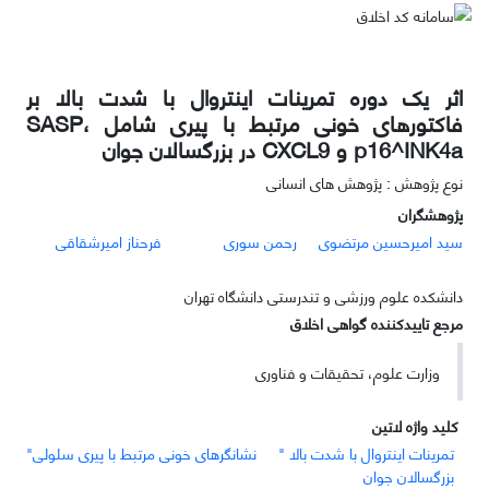
اثر یک دوره تمرینات اینتروال با شدت بالا بر
فاکتورهای خونی مرتبط با پیری شامل SASP،
p16^INK4a و CXCL9 در بزرگسالان جوان
نوع پژوهش : پژوهش های انسانی
پژوهشگران
سید امیرحسین مرتضوی
رحمن سوری
فرحناز امیرشقاقی
دانشکده علوم ورزشی و تندرستی دانشگاه تهران
مرجع تاییدکننده گواهی اخلاق
وزارت علوم، تحقیقات و فناوری
کلید واژه لاتین
تمرینات اینتروال با شدت بالا "
نشانگرهای خونی مرتبط با پیری سلولی"
بزرگسالان جوان