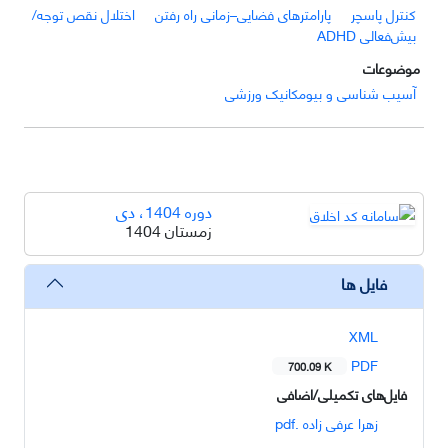
کنترل پاسچر
پارامترهای فضایی–زمانی راه رفتن
اختلال نقص توجه/
بیش‌فعالی ADHD
موضوعات
آسیب شناسی و بیومکانیک ورزشی
دوره 1404، دی
زمستان 1404
فایل ها
XML
PDF
700.09 K
فایل‌های تکمیلی/اضافی
زهرا عرفی زاده .pdf