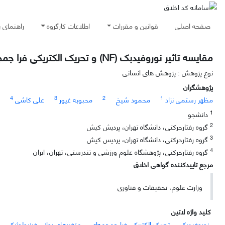
صفحه اصلی
قوانین و مقررات
اطلاعات کارگروه
راهنمای 
مقایسه تاثیر نوروفیدبک (NF) و تحریک الکتریکی فرا جمجمه‌ای (tDCS) بر استرس و اضطراب در والیبالیست‌های نخبه
نوع پژوهش : پژوهش های انسانی
پژوهشگران
4
3
2
1
مظهر رستمی نزاد
محمود شیخ
محبوبه غیور
علی کاشی
1
دانشجو
2
گروه رفتارحرکتی، دانشگاه تهران، پردیش کیش
3
گروه رفتارحرکتی، دانشگاه تهران، پردیس کیش
4
گروه رفتارحرکتی، پژوهشگاه علوم ورزشی و تندرستی، تهران، ایران
مرجع تاییدکننده گواهی اخلاق
وزارت علوم، تحقیقات و فناوری
کلید واژه لاتین
نوروفیدبک
تحریک الکتریکی فرا جمجمه‌ای
متغیرهای روانی فیزیولوژیکی