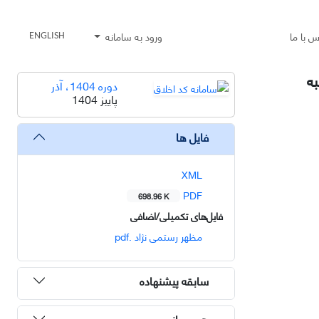
س با ما
ورود به سامانه
ENGLISH
دوره 1404، آذر
پاییز 1404
فایل ها
XML
PDF
698.96 K
فایل‌های تکمیلی/اضافی
مظهر رستمی نژاد .pdf
سابقه پیشنهاده
هم رسانی