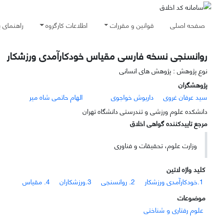
صفحه اصلی
قوانین و مقررات
اطلاعات کارگروه
راهنمای 
روانسنجی نسخه فارسی مقیاس خودکارآمدی ورزشکار
نوع پژوهش : پژوهش های انسانی
پژوهشگران
سید عرفان غروی
داریوش خواجوی
الهام حاتمی شاه میر
دانشکده علوم ورزشی و تندرستی دانشگاه تهران
مرجع تاییدکننده گواهی اخلاق
وزارت علوم، تحقیقات و فناوری
کلید واژه لاتین
1.خودکارآمدی ورزشکار
2. روانسنجی
3.ورزشکاران
4. مقیاس
موضوعات
علوم رفتاری و شناختی