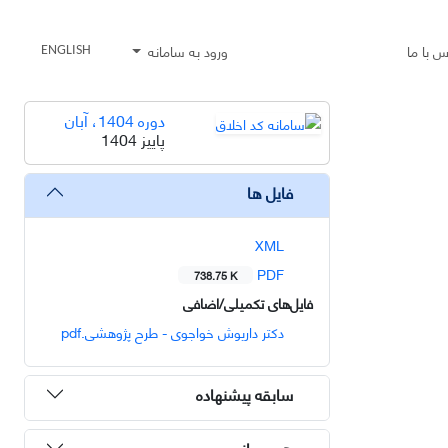
س با ما
ورود به سامانه
ENGLISH
دوره 1404، آبان
پاییز 1404
فایل ها
XML
PDF
738.75 K
فایل‌های تکمیلی/اضافی
دکتر داریوش خواجوی - طرح پژوهشی.pdf
سابقه پیشنهاده
هم رسانی